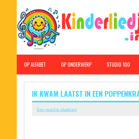
Doorgaan
naar
inhoud
Kinderliedjes
Een grote verzameling oude en nieuwe kinderliedjes
OP ALFABET
OP ONDERWERP
STUDIO 100
IK KWAM LAATST IN EEN POPPENK
Een reactie plaatsen