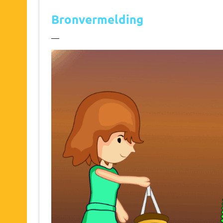
Bronvermelding
—