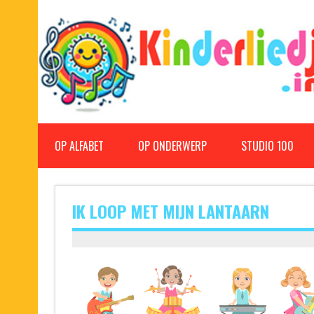
Doorgaan
naar
inhoud
Kinderliedjes
Een grote verzameling oude en nieuwe kinderliedjes
OP ALFABET
OP ONDERWERP
STUDIO 100
IK LOOP MET MIJN LANTAARN