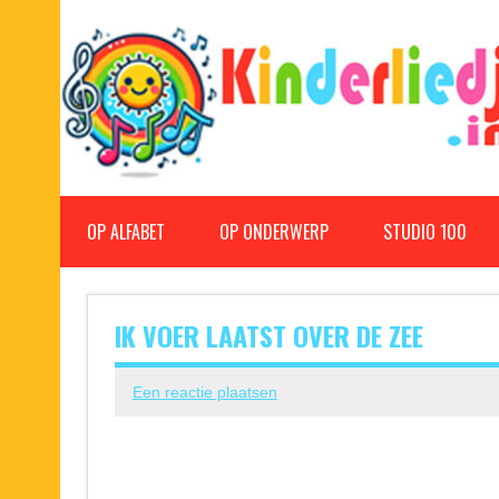
Doorgaan
naar
inhoud
Kinderliedjes
Een grote verzameling oude en nieuwe kinderliedjes
OP ALFABET
OP ONDERWERP
STUDIO 100
IK VOER LAATST OVER DE ZEE
Een reactie plaatsen