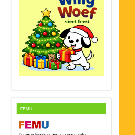
FEMU
De muziekwerken zijn auteursrechtelijk