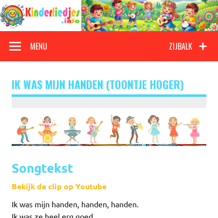
Doorgaan
naar
inhoud
Kinderliedjes
Een grote verzameling oude en nieuwe kinderliedjes
MENU
ZIJBALK
IK WAS MIJN HANDEN (TOONTJE HOGER)
Songtekst
Bekijk de clip op Youtube
Ik was mijn handen, handen, handen.
Ik was ze heel erg goed.