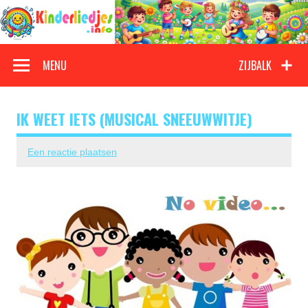
Doorgaan
naar
inhoud
Kinderliedjes
Een grote verzameling oude en nieuwe kinderliedjes
MENU
ZIJBALK
IK WEET IETS (MUSICAL SNEEUWWITJE)
Een reactie plaatsen