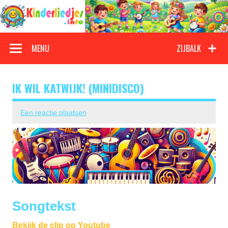
Doorgaan
naar
inhoud
Kinderliedjes
Een grote verzameling oude en nieuwe kinderliedjes
MENU
ZIJBALK
IK WIL KATWIJK! (MINIDISCO)
Een reactie plaatsen
Songtekst
Bekijk de clip op Youtube