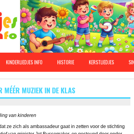
KINDERLIEDJES INFO
HISTORIE
KERSTLIEDJES
SI
 MÉÉR MUZIEK IN DE KLAS
ling van kinderen
 ze zich als ambassadeur gaat in zetten voor de stichting
iatief van minister Jet Bussemaker, en gesteund door onder