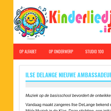
Doorgaan
naar
inhoud
Kinderliedjes
Een grote verzameling oude en nieuwe kinderliedjes
OP ALFABET
OP ONDERWERP
STUDIO 100
ILSE DELANGE NIEUWE AMBASSADEUR
Muziek op de basisschool bevordert de ontwikke
Vandaag maakt zangeres Ilse DeLange bekend dat
Méér Muziek in de Klas. Deze stichting, een init