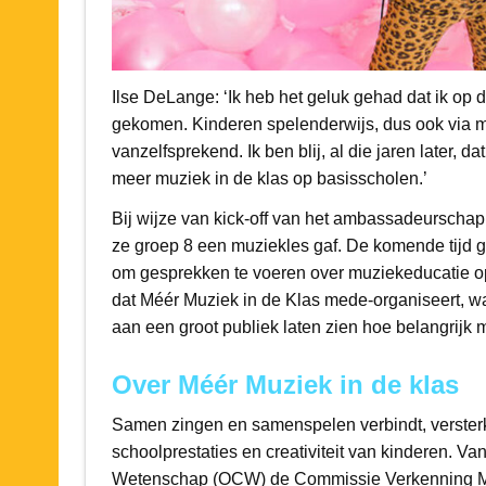
Ilse DeLange: ‘Ik heb het geluk gehad dat ik op
gekomen. Kinderen spelenderwijs, dus ook via muz
vanzelfsprekend. Ik ben blij, al die jaren later, d
meer muziek in de klas op basisscholen.’
Bij wijze van kick-off van het ambassadeurschap
ze groep 8 een muziekles gaf. De komende tijd g
om gesprekken te voeren over muziekeducatie op 
dat Méér Muziek in de Klas mede-organiseert, waa
aan een groot publiek laten zien hoe belangrijk 
Over Méér Muziek in de klas
Samen zingen en samenspelen verbindt, versterkt
schoolprestaties en creativiteit van kinderen. V
Wetenschap (OCW) de Commissie Verkenning Muz