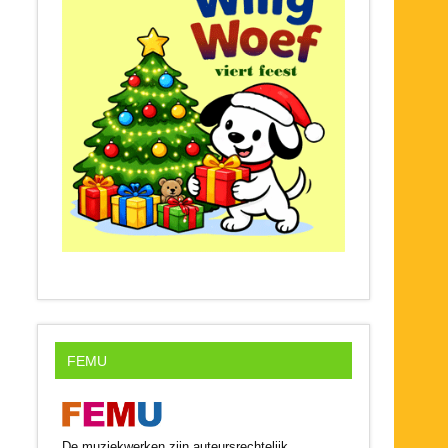
FEMU
De muziekwerken zijn auteursrechtelijk