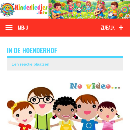
Doorgaan
naar
inhoud
Kinderliedjes
Een grote verzameling oude en nieuwe kinderliedjes
MENU
ZIJBALK
IN DE HOENDERHOF
Een reactie plaatsen