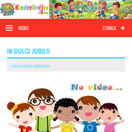
Doorgaan
naar
inhoud
Kinderliedjes
Een grote verzameling oude en nieuwe kinderliedjes
MENU
ZIJBALK
IN DULCI JUBILO
Een reactie plaatsen