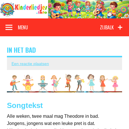
Doorgaan
naar
inhoud
Kinderliedjes
Een grote verzameling oude en nieuwe kinderliedjes
MENU
ZIJBALK
IN HET BAD
Een reactie plaatsen
Songtekst
Alle weken, twee maal mag Theodore in bad.
Jongens, jongens wat een leuke pret is dat.