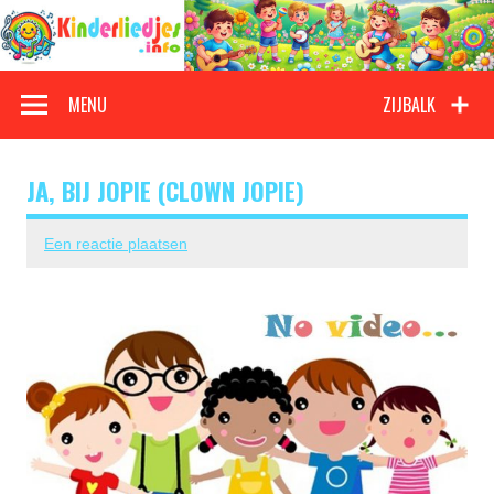
Doorgaan
naar
inhoud
Kinderliedjes
Een grote verzameling oude en nieuwe kinderliedjes
MENU
ZIJBALK
JA, BIJ JOPIE (CLOWN JOPIE)
Een reactie plaatsen