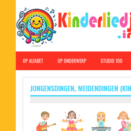
Doorgaan
naar
inhoud
Kinderliedjes
Een grote verzameling oude en nieuwe kinderliedjes
OP ALFABET
OP ONDERWERP
STUDIO 100
JONGENSDINGEN, MEIDENDINGEN (KI