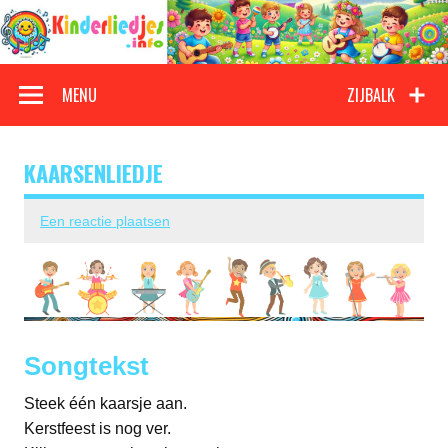
Doorgaan
naar
inhoud
Kinderliedjes
Een grote verzameling oude en nieuwe kinderliedjes
MENU
ZIJBALK
KAARSENLIEDJE
Een reactie plaatsen
Songtekst
Steek één kaarsje aan.
Kerstfeest is nog ver.