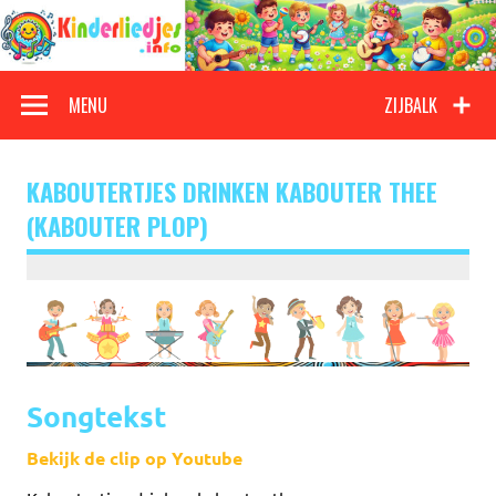
Doorgaan
naar
inhoud
Kinderliedjes
Een grote verzameling oude en nieuwe kinderliedjes
MENU
ZIJBALK
KABOUTERTJES DRINKEN KABOUTER THEE
(KABOUTER PLOP)
Songtekst
Bekijk de clip op Youtube