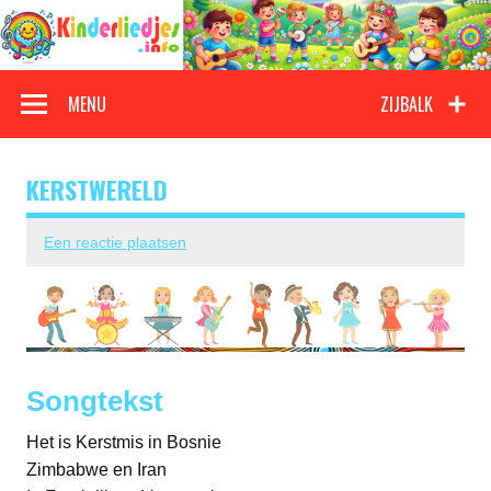
Doorgaan
naar
inhoud
Kinderliedjes
Een grote verzameling oude en nieuwe kinderliedjes
MENU
ZIJBALK
KERSTWERELD
Een reactie plaatsen
Songtekst
Het is Kerstmis in Bosnie
Zimbabwe en Iran