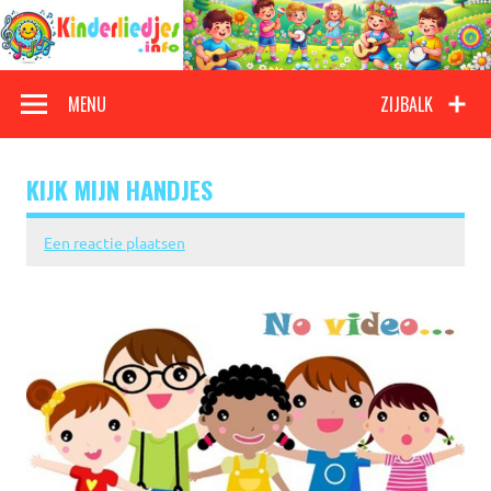
Doorgaan
naar
inhoud
Kinderliedjes
Een grote verzameling oude en nieuwe kinderliedjes
MENU
ZIJBALK
KIJK MIJN HANDJES
Een reactie plaatsen