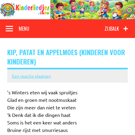
Doorgaan
naar
inhoud
Kinderliedjes
Een grote verzameling oude en nieuwe kinderliedjes
MENU
ZIJBALK
KIP, PATAT EN APPELMOES (KINDEREN VOOR
KINDEREN)
Een reactie plaatsen
’s Winters eten wij vaak spruitjes
Glad en groen met nootmuskaat
Die zijn meer dan niet te vreten
‘k Denk dat ik die dingen haat
Soms is het een keer wat anders
Bruine rijst met smurriesaus