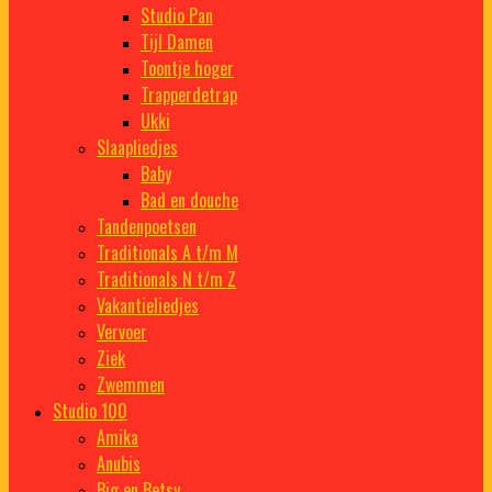
Studio Pan
Tijl Damen
Toontje hoger
Trapperdetrap
Ukki
Slaapliedjes
Baby
Bad en douche
Tandenpoetsen
Traditionals A t/m M
Traditionals N t/m Z
Vakantieliedjes
Vervoer
Ziek
Zwemmen
Studio 100
Amika
Anubis
Big en Betsy