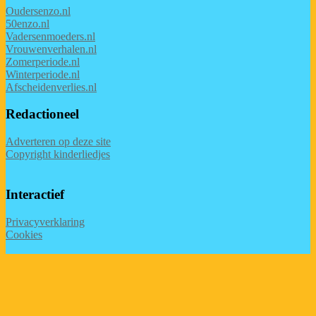
Oudersenzo.nl
50enzo.nl
Vadersenmoeders.nl
Vrouwenverhalen.nl
Zomerperiode.nl
Winterperiode.nl
Afscheidenverlies.nl
Redactioneel
Adverteren op deze site
Copyright kinderliedjes
Interactief
Privacyverklaring
Cookies