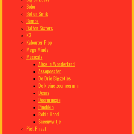
Bobo
Bol en Smik
Bumba
Dalton Sisters
K3
Kabouter Plop
Mega Mindy
Musicals
Alice in Wonderland
Assepoester
De Drie Biggetjes
De kleine zeemeermin
Deans
Doornroosje
Pinokkio
Robin Hood
Sneeuwwitje
Piet Piraat