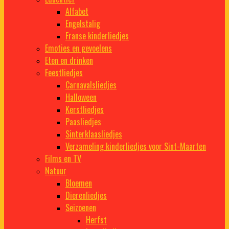
Alfabet
Engelstalig
Franse kinderliedjes
Emoties en gevoelens
Eten en drinken
Feestliedjes
Carnavalsliedjes
Halloween
Kerstliedjes
Paasliedjes
Sinterklaasliedjes
Verzameling kinderliedjes voor Sint-Maarten
Films en TV
Natuur
Bloemen
Dierenliedjes
Seizoenen
Herfst