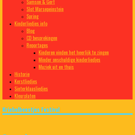
Samson & Gert
Slot Marsepeinstein
Spring
Kinderliedjes info
Blog
CD besprekingen
Reportages
Kinderen vinden het heerlijk te zingen
Minder onschuldige kinderliedjes
Muziek uit en thuis
Historie
Kerstliedjes
Sinterklaasliedjes
Kleurplaten
Kriebelbeestjes Festival