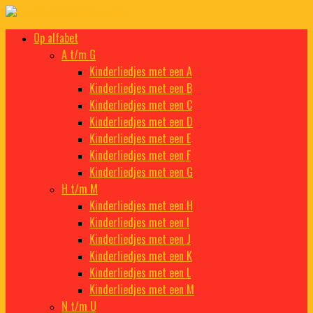
Doorgaan
naar
Kinderliedjes
Een grote verzameling oude en nieuwe kinderliedjes
Op alfabet
inhoud
A t/m G
Kinderliedjes met een A
Kinderliedjes met een B
Kinderliedjes met een C
Kinderliedjes met een D
Kinderliedjes met een E
Kinderliedjes met een F
Kinderliedjes met een G
H t/m M
Kinderliedjes met een H
Kinderliedjes met een I
Kinderliedjes met een J
Kinderliedjes met een K
Kinderliedjes met een L
Kinderliedjes met een M
N t/m U