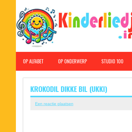
Doorgaan
naar
inhoud
Kinderliedjes
Een grote verzameling oude en nieuwe kinderliedjes
OP ALFABET
OP ONDERWERP
STUDIO 100
KROKODIL DIKKE BIL (UKKI)
Een reactie plaatsen