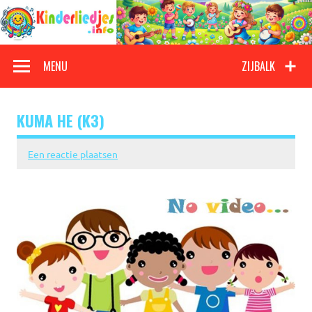
Doorgaan
naar
inhoud
Kinderliedjes
Een grote verzameling oude en nieuwe kinderliedjes
MENU
ZIJBALK
KUMA HE (K3)
Een reactie plaatsen