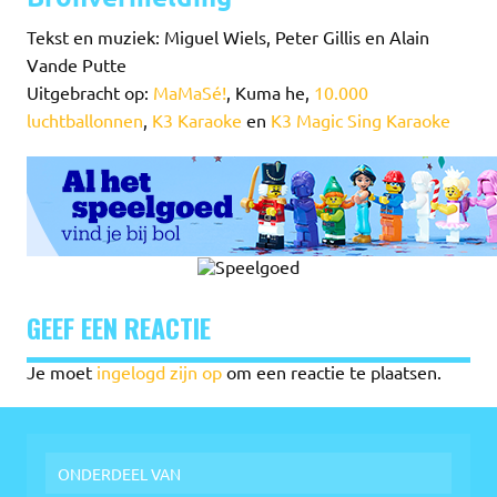
Tekst en muziek: Miguel Wiels, Peter Gillis en Alain
Vande Putte
Uitgebracht op:
MaMaSé!
, Kuma he,
10.000
luchtballonnen
,
K3 Karaoke
en
K3 Magic Sing Karaoke
GEEF EEN REACTIE
Je moet
ingelogd zijn op
om een reactie te plaatsen.
ONDERDEEL VAN