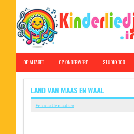
Doorgaan
naar
inhoud
Kinderliedjes
Een grote verzameling oude en nieuwe kinderliedjes
OP ALFABET
OP ONDERWERP
STUDIO 100
LAND VAN MAAS EN WAAL
Een reactie plaatsen