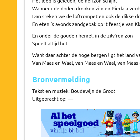
Het leed is geleden, de horizon schijnt
Wanneer de doden dronken zijn en Pierlala verd
Dan steken we de loftrompet en ook de dikke d
En eten ’s avonds zandgebak op ’t feestje van K
En onder de gouden hemel, in de zilv’ren zon
Speelt altijd het…
Want daar achter de hoge bergen ligt het land 
Van Maas en Waal, van Maas en Waal, van Maas
Bronvermelding
Tekst en muziek: Boudewijn de Groot
Uitgebracht op: —