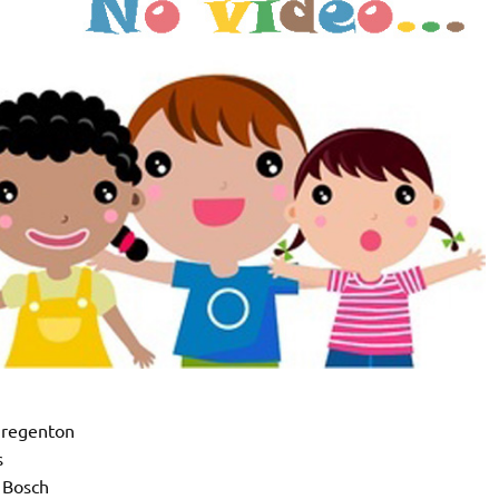
e regenton
s
n Bosch