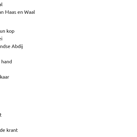
al
van Maas en Waal
hun kop
ei
ndse Abdij
 hand
kaar
t
 de krant