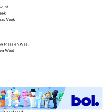
wijnt
raak
laas Vaak
van Maas en Waal
 en Waal