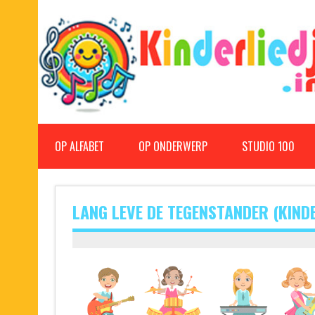
Doorgaan
naar
inhoud
Kinderliedjes
Een grote verzameling oude en nieuwe kinderliedjes
OP ALFABET
OP ONDERWERP
STUDIO 100
LANG LEVE DE TEGENSTANDER (KIND