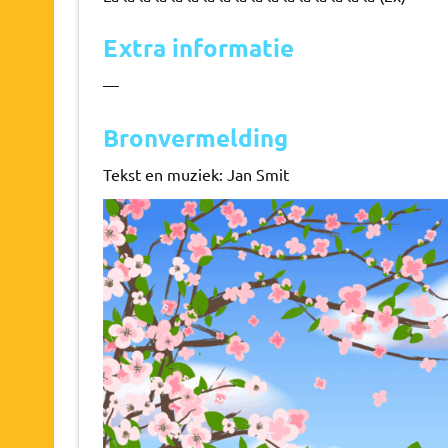
Extra informatie
—
Bronvermelding
Tekst en muziek: Jan Smit