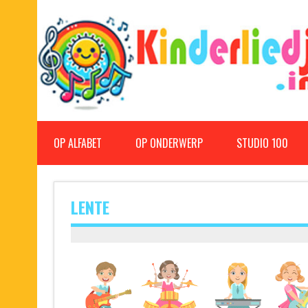
Doorgaan
naar
inhoud
Kinderliedjes
Een grote verzameling oude en nieuwe kinderliedjes
OP ALFABET
OP ONDERWERP
STUDIO 100
LENTE