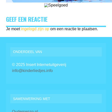
GEEF EEN REACTIE
Je moet
ingelogd zijn op
om een reactie te plaatsen.
ONDERDEEL VAN
© 2025 Insert Internetuitgeverij
info@kinderliedjes.info
SAMENWERKING MET
Oudersenzo.nl