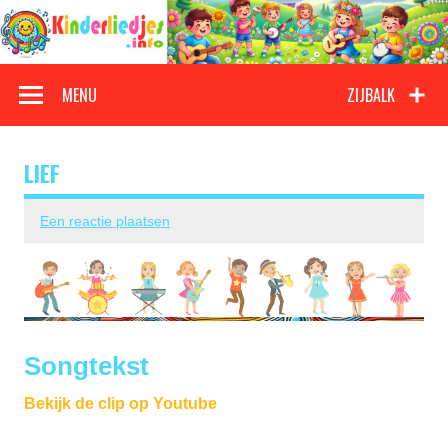
Doorgaan
naar
inhoud
Kinderliedjes
Een grote verzameling oude en nieuwe kinderliedjes
MENU
ZIJBALK
LIEF
Een reactie plaatsen
Songtekst
Bekijk de clip op Youtube