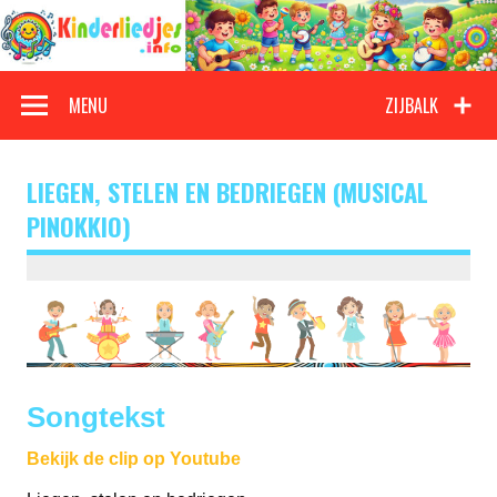
Doorgaan
naar
inhoud
Kinderliedjes
Een grote verzameling oude en nieuwe kinderliedjes
MENU
ZIJBALK
LIEGEN, STELEN EN BEDRIEGEN (MUSICAL
PINOKKIO)
Songtekst
Bekijk de clip op Youtube