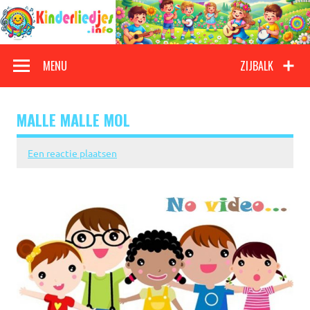
Doorgaan
naar
inhoud
Kinderliedjes
Een grote verzameling oude en nieuwe kinderliedjes
MENU
ZIJBALK
MALLE MALLE MOL
Een reactie plaatsen