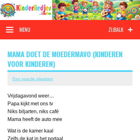
Doorgaan
naar
inhoud
Kinderliedjes
Een grote verzameling oude en nieuwe kinderliedjes
MENU
ZIJBALK
MAMA DOET DE MOEDERMAVO (KINDEREN
VOOR KINDEREN)
Een reactie plaatsen
Vrijdagavond weer…
Papa kijkt met ons tv
Niks biljarten, niks café
Mama heeft de auto mee
Wat is de kamer kaal
Zelfs de kat in het portaal