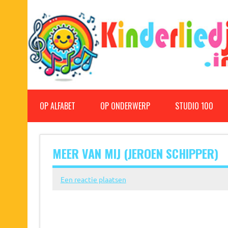
Doorgaan
naar
inhoud
Kinderliedjes
Een grote verzameling oude en nieuwe kinderliedjes
OP ALFABET
OP ONDERWERP
STUDIO 100
MEER VAN MIJ (JEROEN SCHIPPER)
Een reactie plaatsen