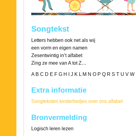
Songtekst
Letters hebben ook net als wij
een vorm en eigen namen
Zesentwintig in’t alfabet
Zing ze mee van A tot Z…
A B C D E F G H I J K L M N O P Q R S T U V W 
Extra informatie
Songteksten kinderliedjes over ons alfabet
Bronvermelding
Logisch leren lezen