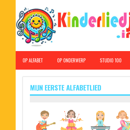
Doorgaan
naar
inhoud
Kinderliedjes
Een grote verzameling oude en nieuwe kinderliedjes
OP ALFABET
OP ONDERWERP
STUDIO 100
MIJN EERSTE ALFABETLIED