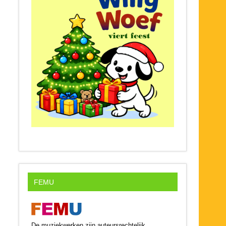
FEMU
De muziekwerken zijn auteursrechtelijk