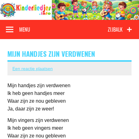
Doorgaan
naar
inhoud
Kinderliedjes
Een grote verzameling oude en nieuwe kinderliedjes
MENU
ZIJBALK
MIJN HANDJES ZIJN VERDWENEN
Een reactie plaatsen
Mijn handjes zijn verdwenen
Ik heb geen handjes meer
Waar zijn ze nou gebleven
Ja, daar zijn ze weer!
Mijn vingers zijn verdwenen
Ik heb geen vingers meer
Waar zijn ze nou gebleven