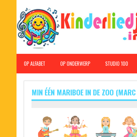
Doorgaan
naar
inhoud
Kinderliedjes
Een grote verzameling oude en nieuwe kinderliedjes
OP ALFABET
OP ONDERWERP
STUDIO 100
MIN ÉÉN MARIBOE IN DE ZOO (MARC