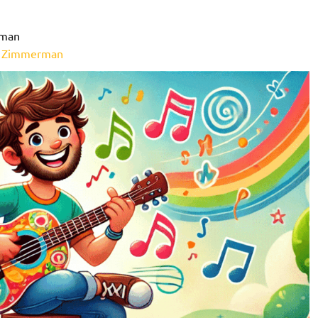
rman
r Zimmerman