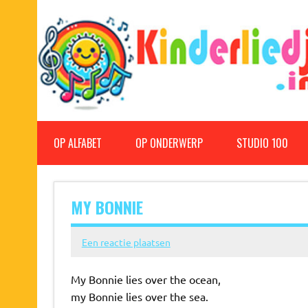
Doorgaan
naar
inhoud
Kinderliedjes
Een grote verzameling oude en nieuwe kinderliedjes
OP ALFABET
OP ONDERWERP
STUDIO 100
MY BONNIE
Een reactie plaatsen
My Bonnie lies over the ocean,
my Bonnie lies over the sea.