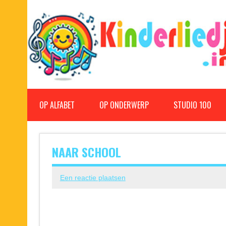
Doorgaan
naar
inhoud
Kinderliedjes
Een grote verzameling oude en nieuwe kinderliedjes
OP ALFABET
OP ONDERWERP
STUDIO 100
NAAR SCHOOL
Een reactie plaatsen