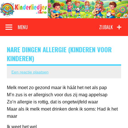
Doorgaan
naar
inhoud
Kinderliedjes
Een grote verzameling oude en nieuwe kinderliedjes
MENU
ZIJBALK
NARE DINGEN ALLERGIE (KINDEREN VOOR
KINDEREN)
Een reactie plaatsen
Melk moet zo gezond maar ik háát het net als pap
M’n zus is er allergisch voor dus zij mag appelsap
Zo’n allergie is rottig, dat is ongetwijfeld waar
Maar als ik melk moet drinken denk ik soms: Had ik het
maar
Ik weet het wel