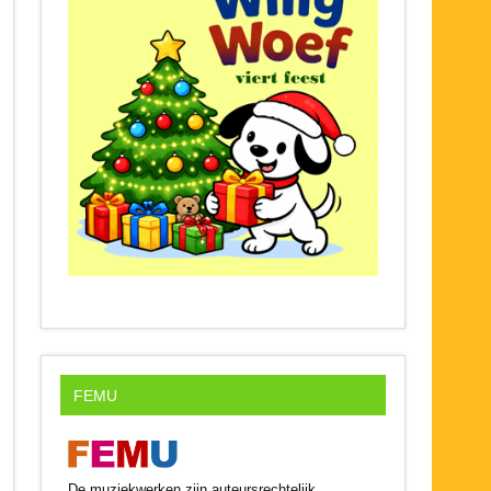
FEMU
De muziekwerken zijn auteursrechtelijk