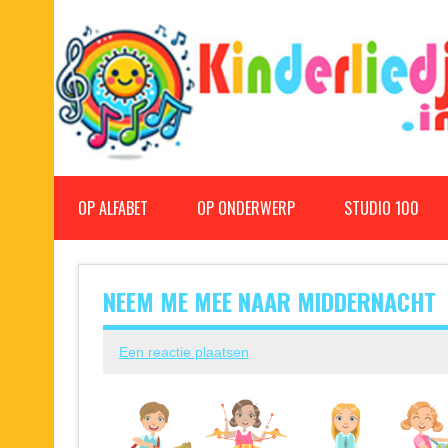
Doorgaan
naar
inhoud
Kinderliedjes
Een grote verzameling oude en nieuwe kinderliedjes
OP ALFABET
OP ONDERWERP
STUDIO 100
NEEM ME MEE NAAR MIDDERNACHT
Een reactie plaatsen