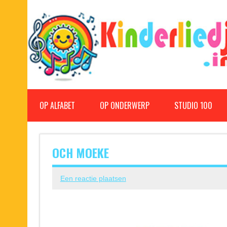
Doorgaan
naar
inhoud
Kinderliedjes
Een grote verzameling oude en nieuwe kinderliedjes
OP ALFABET
OP ONDERWERP
STUDIO 100
OCH MOEKE
Een reactie plaatsen