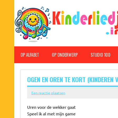
Doorgaan
naar
inhoud
Kinderliedjes
Een grote verzameling oude en nieuwe kinderliedjes
OP ALFABET
OP ONDERWERP
STUDIO 100
OGEN EN OREN TE KORT (KINDEREN 
Een reactie plaatsen
Uren voor de wekker gaat
Speel ik al met mijn game