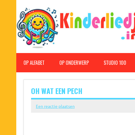
Doorgaan
naar
inhoud
Kinderliedjes
Een grote verzameling oude en nieuwe kinderliedjes
OP ALFABET
OP ONDERWERP
STUDIO 100
OH WAT EEN PECH
Een reactie plaatsen