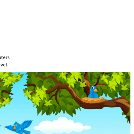
uters
rvet