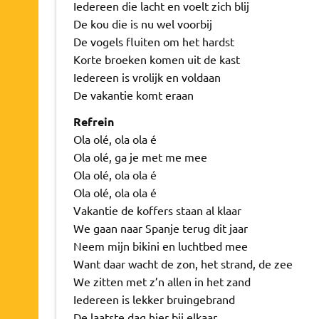
Iedereen die lacht en voelt zich blij
De kou die is nu wel voorbij
De vogels fluiten om het hardst
Korte broeken komen uit de kast
Iedereen is vrolijk en voldaan
De vakantie komt eraan
Refrein
Ola olé, ola ola é
Ola olé, ga je met me mee
Ola olé, ola ola é
Ola olé, ola ola é
Vakantie de koffers staan al klaar
We gaan naar Spanje terug dit jaar
Neem mijn bikini en luchtbed mee
Want daar wacht de zon, het strand, de zee
We zitten met z’n allen in het zand
Iedereen is lekker bruingebrand
De laatste dag hier bij elkaar