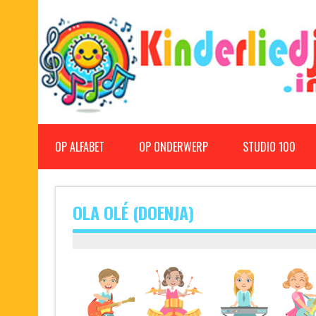
Doorgaan
naar
inhoud
Kinderliedjes
Een grote verzameling oude en nieuwe kinderliedjes
OP ALFABET
OP ONDERWERP
STUDIO 100
OLA OLÉ (DOENJA)