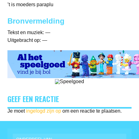
’t is moeders paraplu
Bronvermelding
Tekst en muziek: —
Uitgebracht op: —
GEEF EEN REACTIE
Je moet
ingelogd zijn op
om een reactie te plaatsen.