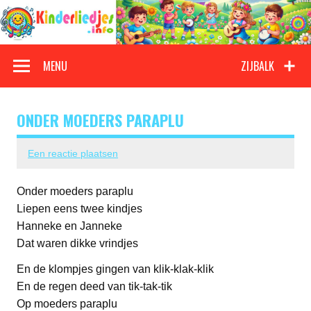
Doorgaan
naar
inhoud
Kinderliedjes
Een grote verzameling oude en nieuwe kinderliedjes
MENU
ZIJBALK
ONDER MOEDERS PARAPLU
Een reactie plaatsen
Onder moeders paraplu
Liepen eens twee kindjes
Hanneke en Janneke
Dat waren dikke vrindjes
En de klompjes gingen van klik-klak-klik
En de regen deed van tik-tak-tik
Op moeders paraplu