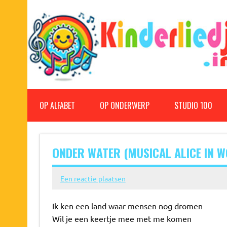
Doorgaan
naar
inhoud
Kinderliedjes
Een grote verzameling oude en nieuwe kinderliedjes
OP ALFABET
OP ONDERWERP
STUDIO 100
ONDER WATER (MUSICAL ALICE IN 
Een reactie plaatsen
Ik ken een land waar mensen nog dromen
Wil je een keertje mee met me komen