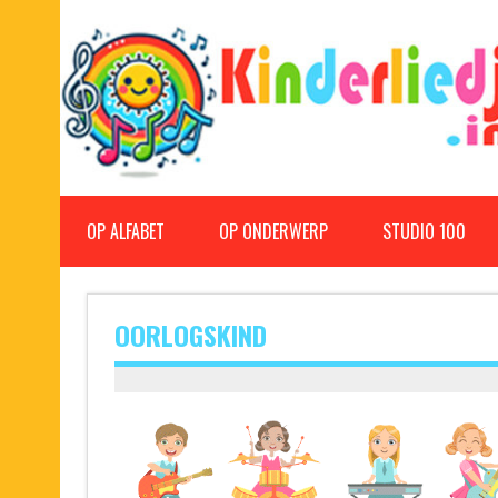
Doorgaan
naar
inhoud
Kinderliedjes
Een grote verzameling oude en nieuwe kinderliedjes
OP ALFABET
OP ONDERWERP
STUDIO 100
OORLOGSKIND