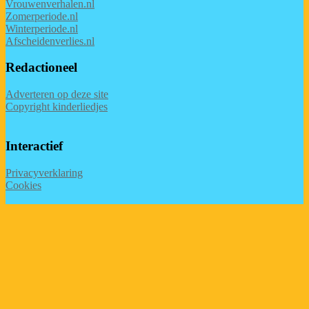
Vrouwenverhalen.nl
Zomerperiode.nl
Winterperiode.nl
Afscheidenverlies.nl
Redactioneel
Adverteren op deze site
Copyright kinderliedjes
Interactief
Privacyverklaring
Cookies