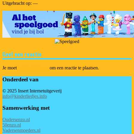
Uitgebracht op: —
Geef een reactie
Je moet
ingelogd zijn op
om een reactie te plaatsen.
Onderdeel van
© 2025 Insert Internetuitgeverij
info@kinderliedjes.info
Samenwerking met
Oudersenzo.nl
50enzo.nl
Vadersenmoeders.nl