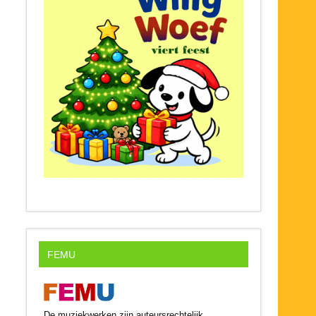
FEMU
De muziekwerken zijn auteursrechtelijk