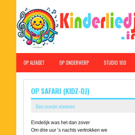
Doorgaan
naar
inhoud
Kinderliedjes
Een grote verzameling oude en nieuwe kinderliedjes
OP ALFABET
OP ONDERWERP
STUDIO 100
OP SAFARI (KIDZ-DJ)
Een reactie plaatsen
Eindelijk was het dan zover
Om drie uur ’s nachts vertrokken we