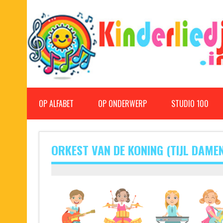
Doorgaan
naar
inhoud
Kinderliedjes
Een grote verzameling oude en nieuwe kinderliedjes
OP ALFABET
OP ONDERWERP
STUDIO 100
ORKEST VAN DE KONING (TIJL DAME