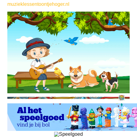
muzieklessentoontjehoger.nl