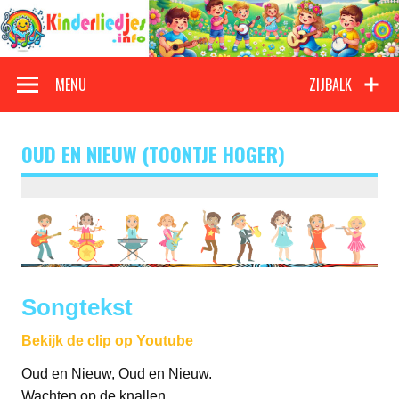
Doorgaan
naar
inhoud
Kinderliedjes
Een grote verzameling oude en nieuwe kinderliedjes
MENU
ZIJBALK
OUD EN NIEUW (TOONTJE HOGER)
Songtekst
Bekijk de clip op Youtube
Oud en Nieuw, Oud en Nieuw.
Wachten op de knallen.