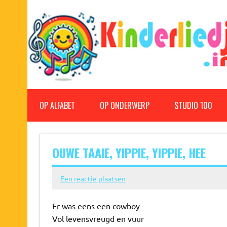
Doorgaan
naar
inhoud
Kinderliedjes
Een grote verzameling oude en nieuwe kinderliedjes
OP ALFABET
OP ONDERWERP
STUDIO 100
OUWE TAAIE, YIPPIE, YIPPIE, HEE
Een reactie plaatsen
Er was eens een cowboy
Vol levensvreugd en vuur