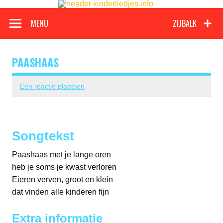
Kinderli
Doorgaan
naar
Een grote verzameling oude en nieuwe kinderliedjes
inhoud
MENU
ZIJBALK
PAASHAAS
Een reactie plaatsen
Songtekst
Paashaas met je lange oren
heb je soms je kwast verloren
Eieren verven, groot en klein
dat vinden alle kinderen fijn
Extra informatie