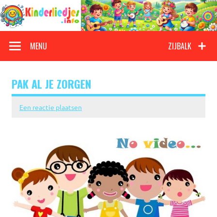
Doorgaan
naar
inhoud
Kinderliedjes
Een grote verzameling oude en nieuwe kinderliedjes
MENU
ZIJBALK
PAK AL JE ZORGEN
Een reactie plaatsen