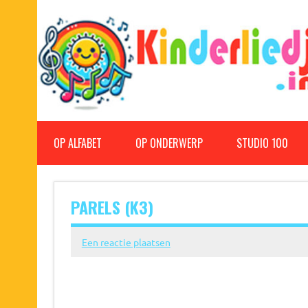
Doorgaan
naar
inhoud
Kinderliedjes
Een grote verzameling oude en nieuwe kinderliedjes
OP ALFABET
OP ONDERWERP
STUDIO 100
PARELS (K3)
Een reactie plaatsen